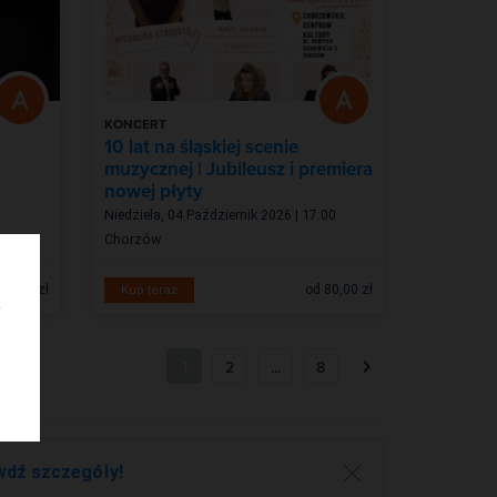
KONCERT
10 lat na śląskiej scenie
muzycznej | Jubileusz i premiera
nowej płyty
Niedziela, 04 Październik 2026 | 17:00
Chorzów
90,00 zł
od 80,00 zł
Kup teraz
1
2
...
8
wdź szczegóły!