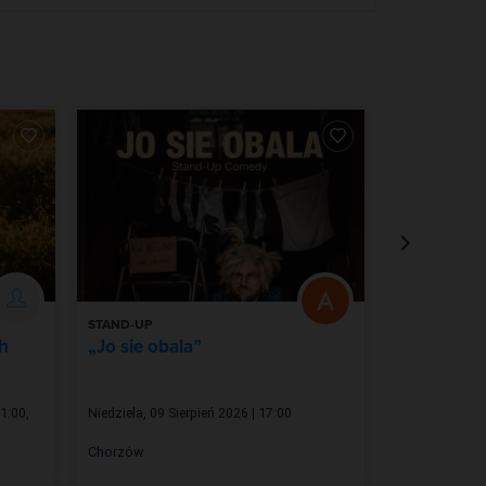
STAND-UP
SPEKTAKL
h
„Jo sie obala”
Mama się n
Żelazny
21:00
,
Niedziela, 09 Sierpień 2026 | 17:00
Czwartek, 13 S
Chorzów
Katowice