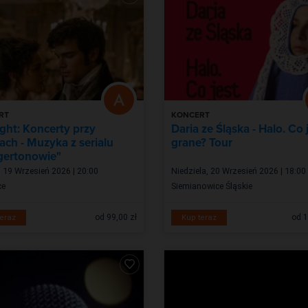
RT
KONCERT
ight: Koncerty przy
Daria ze Śląska - Halo. Co 
ach - Muzyka z serialu
grane? Tour
gertonowie"
 19 Wrzesień 2026 | 20:00
Niedziela, 20 Wrzesień 2026 | 18:00
ce
Siemianowice Śląskie
od 99,00 zł
od 1
eraz
Kup teraz