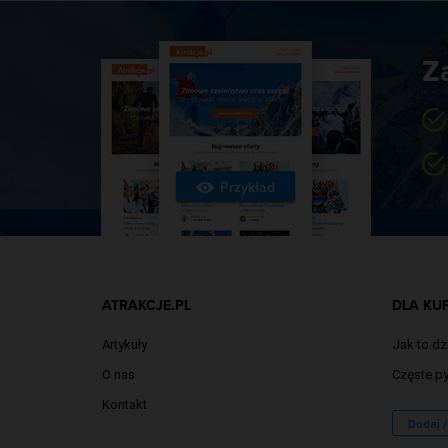
Z
Przykład
ATRAKCJE.PL
DLA KU
Artykuły
Jak to dz
O nas
Częste py
Kontakt
Dodaj 