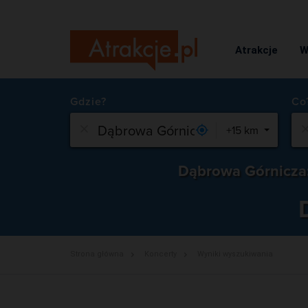
Atrakcje
W
Gdzie?
+15 km
Dąbrowa Górnicza
Strona główna
Koncerty
Wyniki wyszukiwania