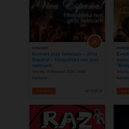
KONCERT
KONCE
Koncert przy świecach – ¡Viva
Everl
España! – hiszpańska noc przy
świec
świecach
"Brid
Sobota, 19 Wrzesień 2026 | 18:00
Sobota,
Katowice
Katowi
od 99,00 zł
Kup teraz
Kup t