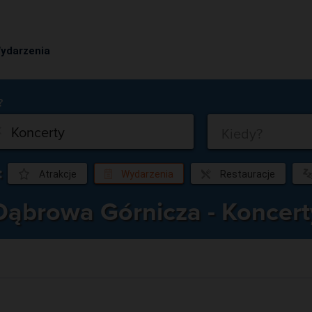
ydarzenia
Co?
Kiedy?
:
Atrakcje
Wydarzenia
Restauracje
Dąbrowa Górnicza - Koncert