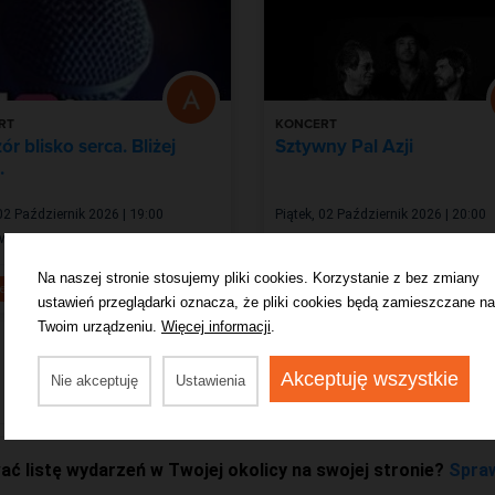
RT
KONCERT
r blisko serca. Bliżej
Sztywny Pal Azji
.
 02 Październik 2026 | 19:00
Piątek, 02 Październik 2026 | 20:00
ów
Sosnowiec
Na naszej stronie stosujemy pliki cookies. Korzystanie z bez zmiany
od 179,00 zł
od 
eraz
Kup teraz
ustawień przeglądarki oznacza, że pliki cookies będą zamieszczane na
Twoim urządzeniu.
Więcej informacji
.
Akceptuję wszystkie
Nie akceptuję
Ustawienia
ć listę wydarzeń w Twojej okolicy na swojej stronie?
Spra