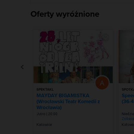
Oferty wyróżnione
SPEKTAKL
SPOTK
ana
MAYDAY BIGAMISTKA
Spee
)
(Wrocławski Teatr Komedii z
(36-4
Wrocławia)
:00
Jutro | 20:00
Niedzie
Zobacz
Katowice
Katowi