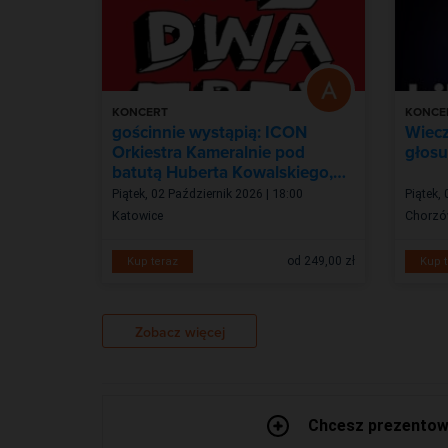
KONCERT
KONCE
gościnnie wystąpią: ICON
Wieczó
Orkiestra Kameralnie pod
głosu
batutą Huberta Kowalskiego,
Natalia Grosiak, Henry
Piątek, 02 Październik 2026 | 18:00
Piątek,
Katowice
Chorz
od 249,00 zł
Kup teraz
Kup t
Zobacz więcej
Chcesz prezentowa