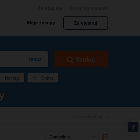
Zaloguj się
Dodaj ogłoszenie
Zarejestruj
Moje zakupy
Szukaj
TERAZ
Noclegi
Online
y
Znalezione oferty:
94
Domyślnie