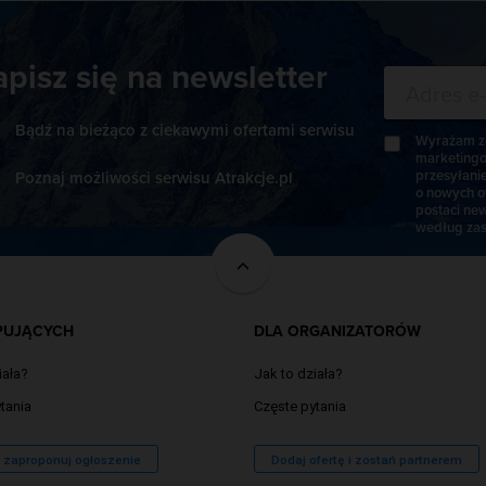
apisz się na newsletter
Bądź na bieżąco z ciekawymi ofertami serwisu
Wyrażam zg
marketingo
przesyłani
Poznaj możliwości serwisu Atrakcje.pl
o nowych o
postaci new
według zas
PUJĄCYCH
DLA ORGANIZATORÓW
iała?
Jak to działa?
tania
Częste pytania
/ zaproponuj ogłoszenie
Dodaj ofertę i zostań partnerem