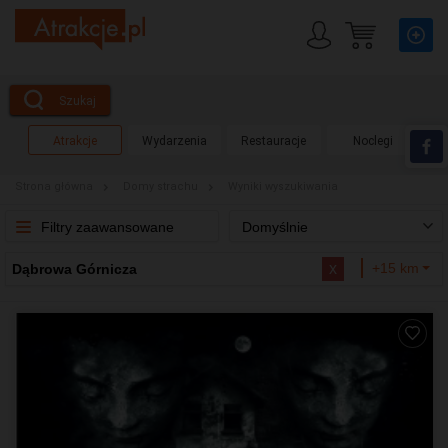
Szukaj
Atrakcje
Wydarzenia
Restauracje
Noclegi
Strona główna
Domy strachu
Wyniki wyszukiwania
Filtry zaawansowane
Domyślnie
x
+15 km
Dąbrowa Górnicza