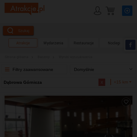
Szukaj
Atrakcje
Wydarzenia
Restauracje
Noclegi
Strona główna
Baseny
Wyniki wyszukiwania
Filtry zaawansowane
Domyślnie
x
+15 km
Dąbrowa Górnicza